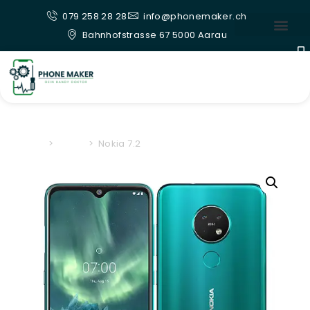
079 258 28 28
info@phonemaker.ch
Bahnhofstrasse 67 5000 Aarau
Home
>
Nokia
>
Nokia 7.2