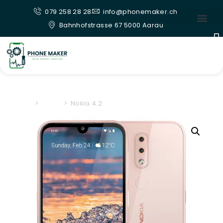
079 258 28 28
info@phonemaker.ch
Bahnhofstrasse 67 5000 Aarau
Home
>
Nokia
>
Nokia 4.2