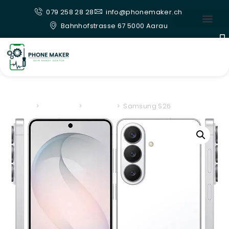
079 258 28 28
info@phonemaker.ch
Bahnhofstrasse 67 5000 Aarau
Home
>
Samsung
>
S series
>
Samsung S26