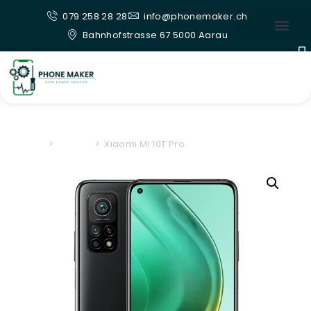
079 258 28 28
info@phonemaker.ch
Bahnhofstrasse 67 5000 Aarau
Home
>
Xiaomi
>
Xiaomi Mi 10T Pro