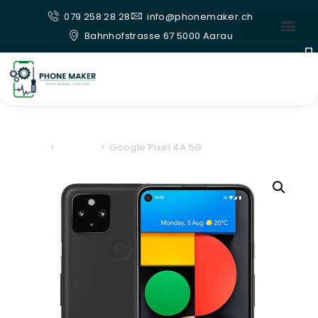
079 258 28 28
info@phonemaker.ch
Bahnhofstrasse 67 5000 Aarau
Home
>
Google
>
Google Pixel 4A 5G