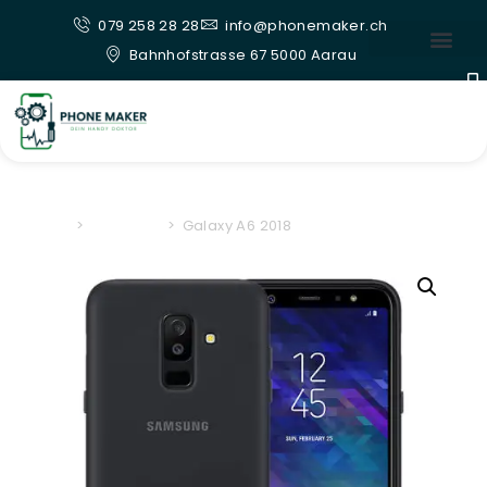
079 258 28 28
info@phonemaker.ch
Bahnhofstrasse 67 5000 Aarau
Home
>
Samsung
>
Galaxy A6 2018