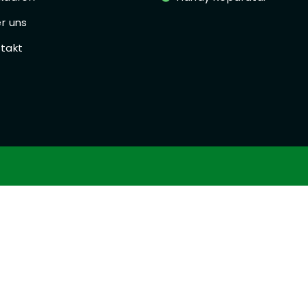
r uns
takt