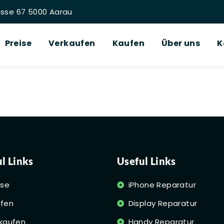
sse 67 5000 Aarau
Preise
Verkaufen
Kaufen
Über uns
K
l Links
Useful Links
ise
iPhone Reparatur
fen
Display Reparatur
kaufen
Handy Reparatur