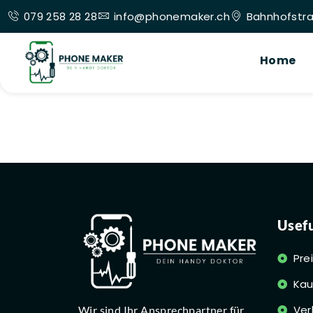
079 258 28 28
info@phonemaker.ch
Bahnhofstra
Home
Usefu
Pre
Kau
Ver
Wir sind Ihr Ansprechpartner für